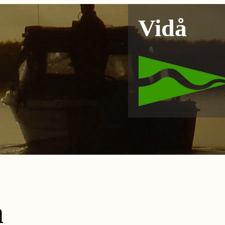
Vidå
å